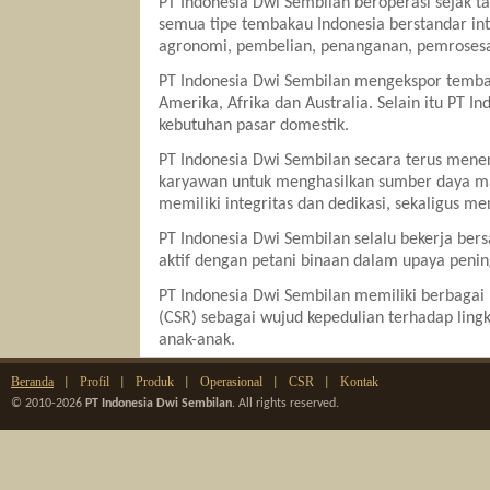
PT Indonesia Dwi Sembilan beroperasi sejak 
semua tipe tembakau Indonesia berstandar int
agronomi, pembelian, penanganan, pemroses
PT Indonesia Dwi Sembilan mengekspor tembak
Amerika, Afrika dan Australia. Selain itu PT 
kebutuhan pasar domestik.
PT Indonesia Dwi Sembilan secara terus men
karyawan untuk menghasilkan sumber daya man
memiliki integritas dan dedikasi, sekaligus m
PT Indonesia Dwi Sembilan selalu bekerja b
aktif dengan petani binaan dalam upaya peni
PT Indonesia Dwi Sembilan memiliki berbagai 
(CSR) sebagai wujud kepedulian terhadap lin
anak-anak.
Beranda
Profil
Produk
Operasional
CSR
Kontak
|
|
|
|
|
© 2010-2026
PT Indonesia Dwi Sembilan
. All rights reserved.